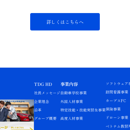
詳しくはこちらへ
TDG HD
事業内容
ソフトウェア
訪問看護事業
社長メッセージ
自動車学校事業
カーブスFC
企業理念
外国人材事業
保険事業
沿革
特定技能・技能実習生事業
ドローン事業
グループ概要
高度人材事業
ベトナム教習