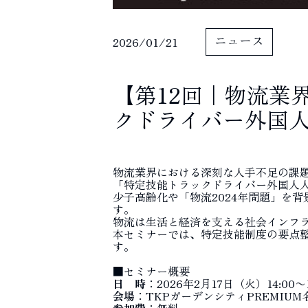
ニュース
2026/01/21
【第12回｜物流業
クドライバー外国人
物流業界における深刻な人手不足の課
「特定技能トラックドライバー外国人人
少子高齢化や「物流2024年問題」を
す。
物流は生活と経済を支える社会インフ
本セミナーでは、特定技能制度の要点
す。
■セミナー概要
日 時
：2026年2月17日（火）14:00〜1
会場
：TKPガーデンシティPREMIU
参加費
：無料